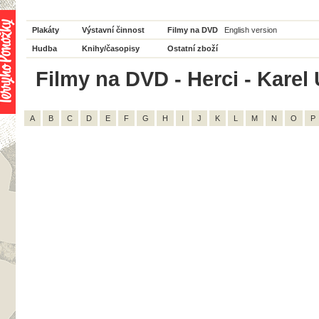
Plakáty
Výstavní činnost
Filmy na DVD
English version
Hudba
Knihy/časopisy
Ostatní zboží
Filmy na DVD - Herci - Karel 
A
B
C
D
E
F
G
H
I
J
K
L
M
N
O
P