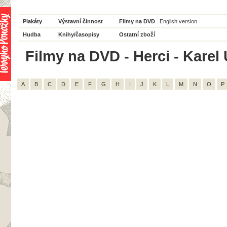
Plakáty
Výstavní činnost
Filmy na DVD
English version
Hudba
Knihy/časopisy
Ostatní zboží
Filmy na DVD - Herci - Karel 
A
B
C
D
E
F
G
H
I
J
K
L
M
N
O
P