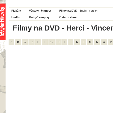
Plakáty
Výstavní činnost
Filmy na DVD
English version
Hudba
Knihy/časopisy
Ostatní zboží
Filmy na DVD - Herci - Vincen
A
B
C
D
E
F
G
H
I
J
K
L
M
N
O
P