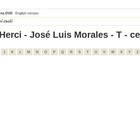
 na DVD
English version
ní zboží
Herci - José Luis Morales - T - c
J
K
L
M
N
O
P
Q
R
S
T
U
V
W
X
Y
Z