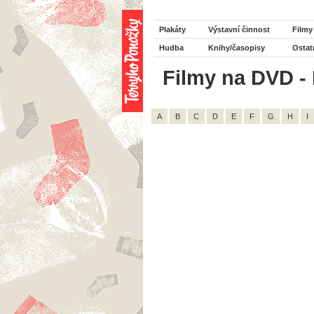
Plakáty
Výstavní činnost
Filmy
Hudba
Knihy/časopisy
Ostat
Filmy na DVD - 
A
B
C
D
E
F
G
H
I