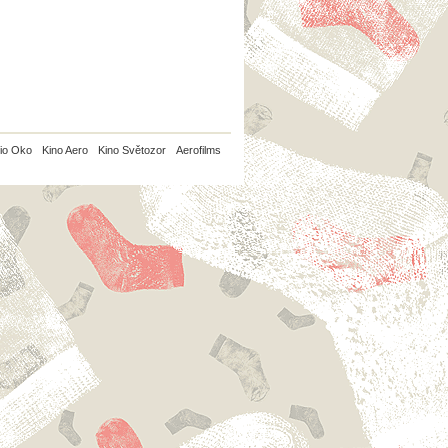
io Oko
Kino Aero
Kino Světozor
Aerofilms