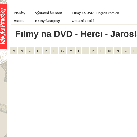
Plakáty
Výstavní činnost
Filmy na DVD
English version
Hudba
Knihy/časopisy
Ostatní zboží
Filmy na DVD - Herci - Jaros
A
B
C
D
E
F
G
H
I
J
K
L
M
N
O
P