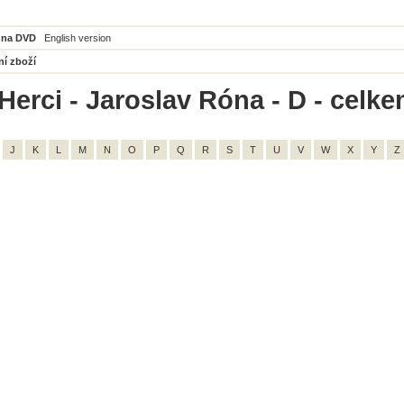
 na DVD
English version
ní zboží
Herci - Jaroslav Róna - D - celke
J
K
L
M
N
O
P
Q
R
S
T
U
V
W
X
Y
Z