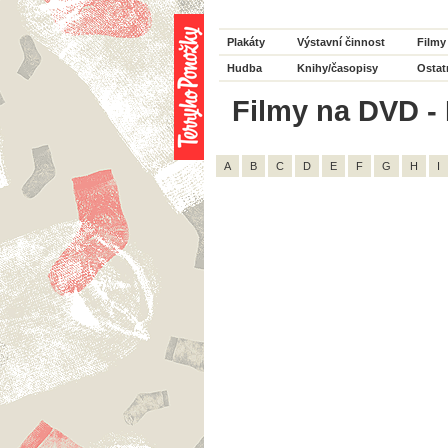
Plakáty
Výstavní činnost
Filmy
Hudba
Knihy/časopisy
Ostat
Filmy na DVD - 
A
B
C
D
E
F
G
H
I