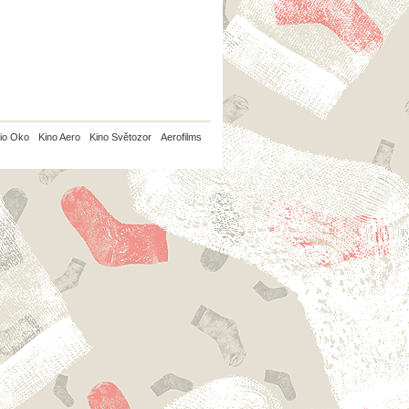
io Oko
Kino Aero
Kino Světozor
Aerofilms