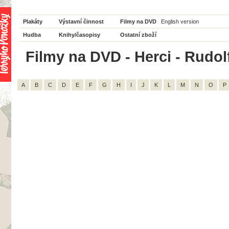
Plakáty
Výstavní činnost
Filmy na DVD
English version
Hudba
Knihy/časopisy
Ostatní zboží
Filmy na DVD - Herci - Rudolf
A
B
C
D
E
F
G
H
I
J
K
L
M
N
O
P