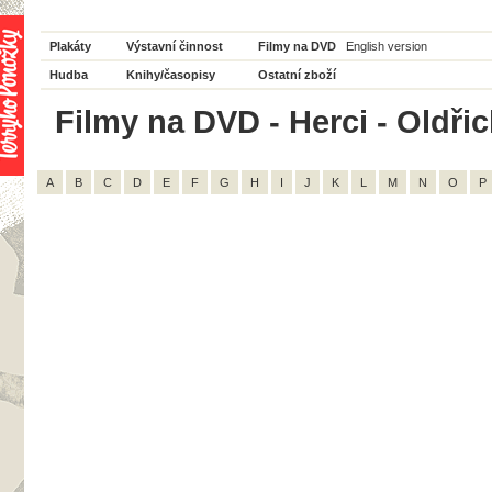
Plakáty
Výstavní činnost
Filmy na DVD
English version
Hudba
Knihy/časopisy
Ostatní zboží
Filmy na DVD - Herci - Oldřic
A
B
C
D
E
F
G
H
I
J
K
L
M
N
O
P