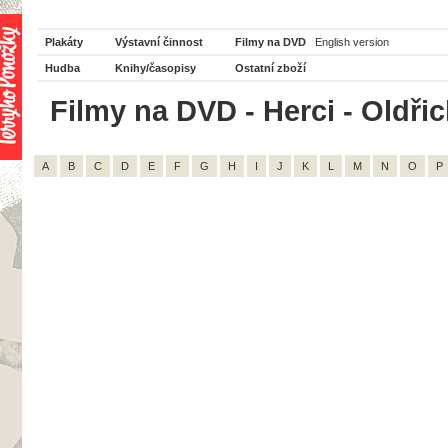
Plakáty
Výstavní činnost
Filmy na DVD
English version
Hudba
Knihy/časopisy
Ostatní zboží
Filmy na DVD - Herci - Oldřic
A
B
C
D
E
F
G
H
I
J
K
L
M
N
O
P