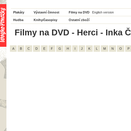
Plakáty
Výstavní činnost
Filmy na DVD
English version
Hudba
Knihy/časopisy
Ostatní zboží
Filmy na DVD - Herci - Inka 
A
B
C
D
E
F
G
H
I
J
K
L
M
N
O
P