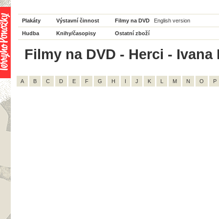
Plakáty
Výstavní činnost
Filmy na DVD
English version
Hudba
Knihy/časopisy
Ostatní zboží
Filmy na DVD - Herci - Ivana 
A
B
C
D
E
F
G
H
I
J
K
L
M
N
O
P