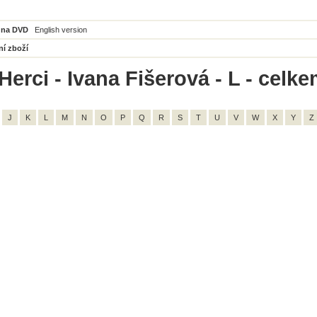
 na DVD
English version
ní zboží
erci - Ivana Fišerová - L - celke
J
K
L
M
N
O
P
Q
R
S
T
U
V
W
X
Y
Z