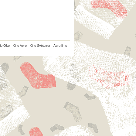
io Oko
Kino Aero
Kino Světozor
Aerofilms