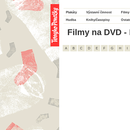
Plakáty
Výstavní činnost
Filmy
Hudba
Knihy/časopisy
Ostat
Filmy na DVD - H
A
B
C
D
E
F
G
H
I