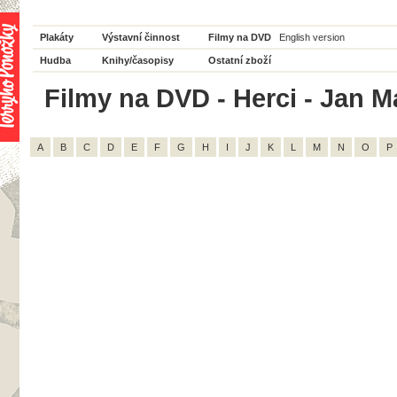
Plakáty
Výstavní činnost
Filmy na DVD
English version
Hudba
Knihy/časopisy
Ostatní zboží
Filmy na DVD - Herci - Jan M
A
B
C
D
E
F
G
H
I
J
K
L
M
N
O
P