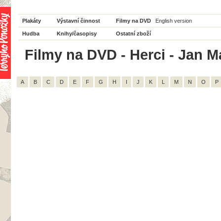
Plakáty
Výstavní činnost
Filmy na DVD
English version
Hudba
Knihy/časopisy
Ostatní zboží
Filmy na DVD - Herci - Jan M
A
B
C
D
E
F
G
H
I
J
K
L
M
N
O
P