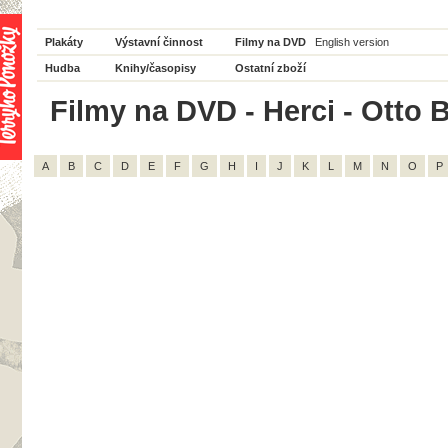
Plakáty
Výstavní činnost
Filmy na DVD
English version
Hudba
Knihy/časopisy
Ostatní zboží
Filmy na DVD - Herci - Otto 
A
B
C
D
E
F
G
H
I
J
K
L
M
N
O
P