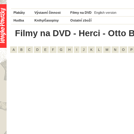
Plakáty
Výstavní činnost
Filmy na DVD
English version
Hudba
Knihy/časopisy
Ostatní zboží
Filmy na DVD - Herci - Otto B
A
B
C
D
E
F
G
H
I
J
K
L
M
N
O
P