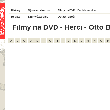
Plakáty
Výstavní činnost
Filmy na DVD
English version
Hudba
Knihy/časopisy
Ostatní zboží
Filmy na DVD - Herci - Otto B
A
B
C
D
E
F
G
H
I
J
K
L
M
N
O
P