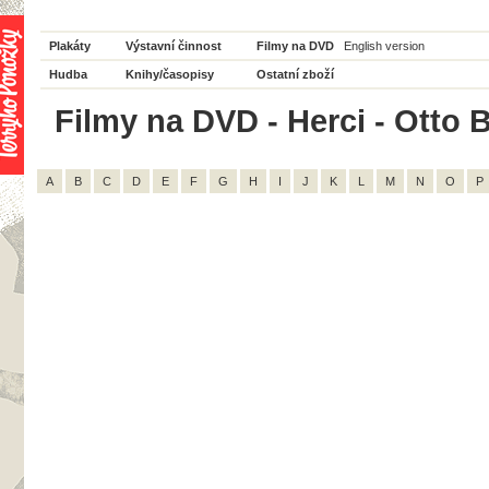
Plakáty
Výstavní činnost
Filmy na DVD
English version
Hudba
Knihy/časopisy
Ostatní zboží
Filmy na DVD - Herci - Otto B
A
B
C
D
E
F
G
H
I
J
K
L
M
N
O
P