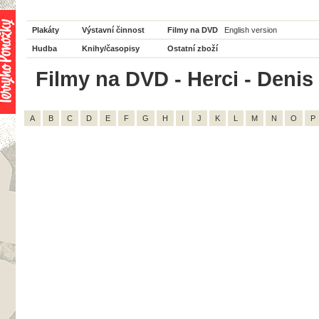
Plakáty
Výstavní činnost
Filmy na DVD
English version
Hudba
Knihy/časopisy
Ostatní zboží
Filmy na DVD - Herci - Denis 
A
B
C
D
E
F
G
H
I
J
K
L
M
N
O
P