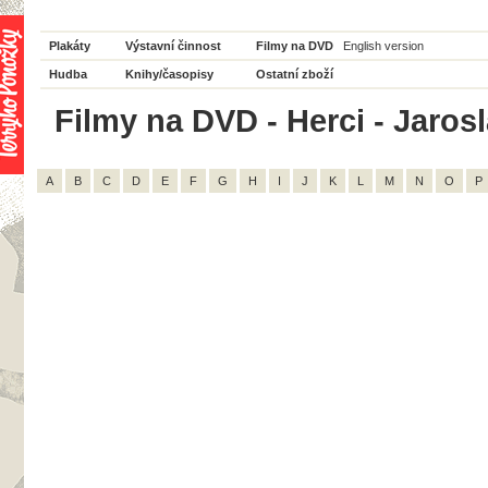
Plakáty
Výstavní činnost
Filmy na DVD
English version
Hudba
Knihy/časopisy
Ostatní zboží
Filmy na DVD - Herci - Jaros
A
B
C
D
E
F
G
H
I
J
K
L
M
N
O
P