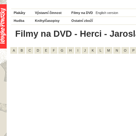
Plakáty
Výstavní činnost
Filmy na DVD
English version
Hudba
Knihy/časopisy
Ostatní zboží
Filmy na DVD - Herci - Jarosl
A
B
C
D
E
F
G
H
I
J
K
L
M
N
O
P