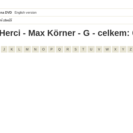
 na DVD
English version
ní zboží
Herci - Max Körner - G - celkem: 
J
K
L
M
N
O
P
Q
R
S
T
U
V
W
X
Y
Z