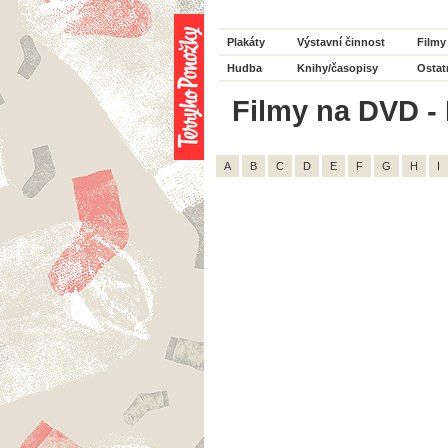
Plakáty
Výstavní činnost
Filmy
Hudba
Knihy/časopisy
Ostat
Filmy na DVD - 
A
B
C
D
E
F
G
H
I