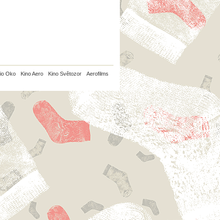
io Oko
Kino Aero
Kino Světozor
Aerofilms