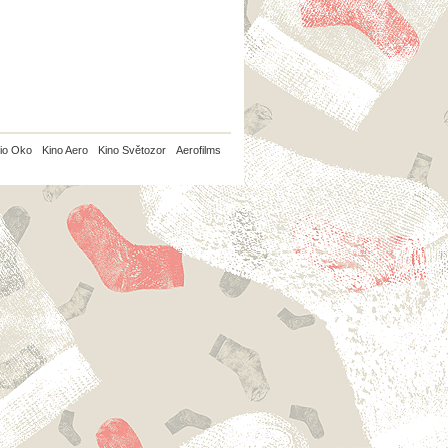
io Oko
Kino Aero
Kino Světozor
Aerofilms