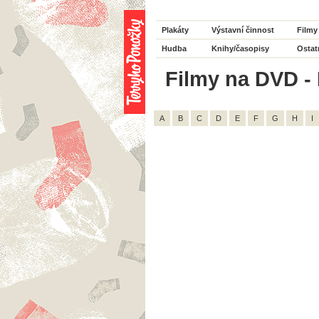
Plakáty
Výstavní činnost
Filmy
Hudba
Knihy/časopisy
Ostat
Filmy na DVD - 
A
B
C
D
E
F
G
H
I