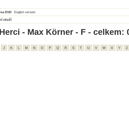
 na DVD
English version
ní zboží
Herci - Max Körner - F - celkem: 
J
K
L
M
N
O
P
Q
R
S
T
U
V
W
X
Y
Z