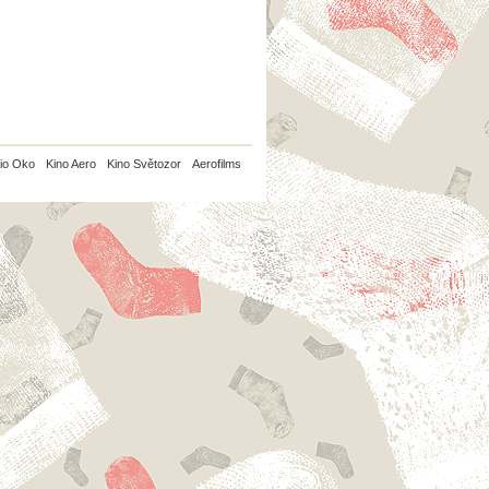
io Oko
Kino Aero
Kino Světozor
Aerofilms