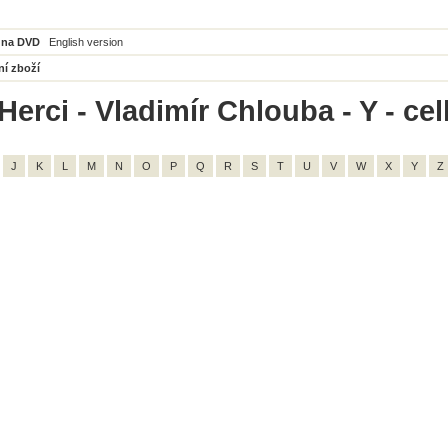
 na DVD
English version
ní zboží
Herci - Vladimír Chlouba - Y - ce
J
K
L
M
N
O
P
Q
R
S
T
U
V
W
X
Y
Z