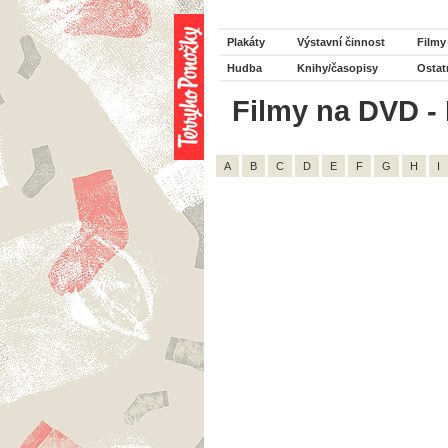
Plakáty
Výstavní činnost
Filmy
Hudba
Knihy/časopisy
Ostat
Filmy na DVD - 
A
B
C
D
E
F
G
H
I