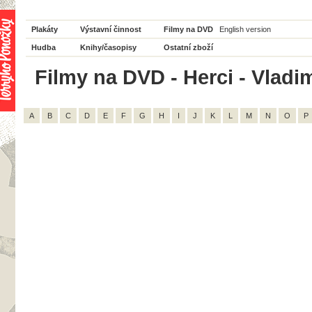
Plakáty
Výstavní činnost
Filmy na DVD
English version
Hudba
Knihy/časopisy
Ostatní zboží
Filmy na DVD - Herci - Vladi
A
B
C
D
E
F
G
H
I
J
K
L
M
N
O
P