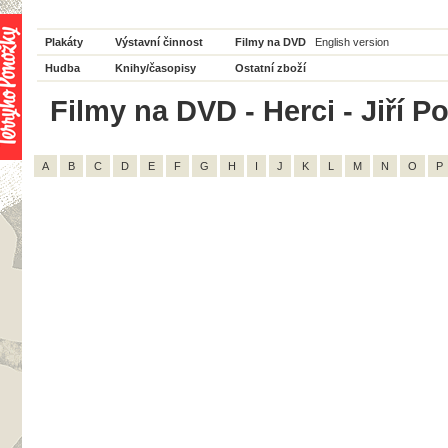
Plakáty
Výstavní činnost
Filmy na DVD
English version
Hudba
Knihy/časopisy
Ostatní zboží
Filmy na DVD - Herci - Jiří Po
A
B
C
D
E
F
G
H
I
J
K
L
M
N
O
P