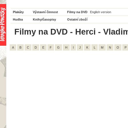
Plakáty
Výstavní činnost
Filmy na DVD
English version
Hudba
Knihy/časopisy
Ostatní zboží
Filmy na DVD - Herci - Vladim
A
B
C
D
E
F
G
H
I
J
K
L
M
N
O
P