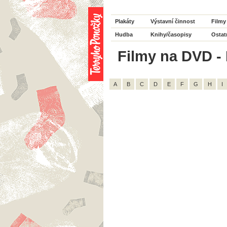
Plakáty
Výstavní činnost
Filmy
Hudba
Knihy/časopisy
Ostat
Filmy na DVD - 
A
B
C
D
E
F
G
H
I