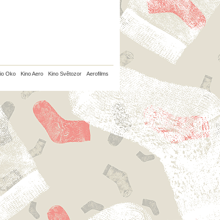
io Oko
Kino Aero
Kino Světozor
Aerofilms