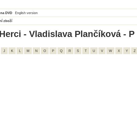
 na DVD
English version
ní zboží
Herci - Vladislava Plančíková - P 
J
K
L
M
N
O
P
Q
R
S
T
U
V
W
X
Y
Z