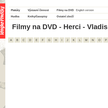
Plakáty
Výstavní činnost
Filmy na DVD
English version
Hudba
Knihy/časopisy
Ostatní zboží
Filmy na DVD - Herci - Vladis
A
B
C
D
E
F
G
H
I
J
K
L
M
N
O
P