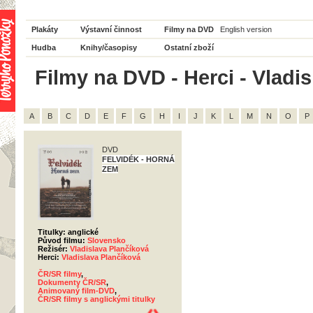
Plakáty
Výstavní činnost
Filmy na DVD
English version
Hudba
Knihy/časopisy
Ostatní zboží
Filmy na DVD - Herci - Vladis
A
B
C
D
E
F
G
H
I
J
K
L
M
N
O
P
DVD
FELVIDÉK - HORNÁ
ZEM
Titulky: anglické
Původ filmu:
Slovensko
Režisér:
Vladislava Plančíková
Herci:
Vladislava Plančíková
ČR/SR filmy
,
Dokumenty ČR/SR
,
Animovaný film-DVD
,
ČR/SR filmy s anglickými titulky