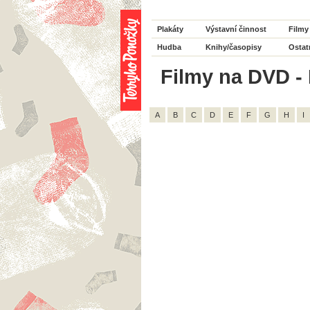
Plakáty
Výstavní činnost
Filmy
Hudba
Knihy/časopisy
Ostat
Filmy na DVD - H
A
B
C
D
E
F
G
H
I