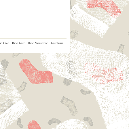
io Oko
Kino Aero
Kino Světozor
Aerofilms