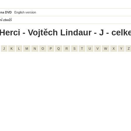
 na DVD
English version
ní zboží
erci - Vojtěch Lindaur - J - celk
J
K
L
M
N
O
P
Q
R
S
T
U
V
W
X
Y
Z