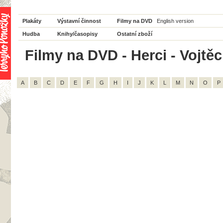
Plakáty
Výstavní činnost
Filmy na DVD
English version
Hudba
Knihy/časopisy
Ostatní zboží
Filmy na DVD - Herci - Vojtěc
A
B
C
D
E
F
G
H
I
J
K
L
M
N
O
P