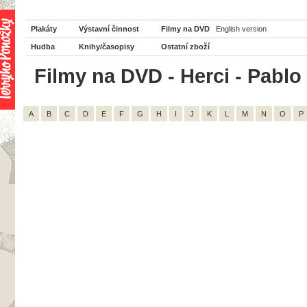
Plakáty
Výstavní činnost
Filmy na DVD
English version
Hudba
Knihy/časopisy
Ostatní zboží
Filmy na DVD - Herci - Pablo 
A
B
C
D
E
F
G
H
I
J
K
L
M
N
O
P