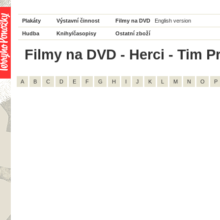
Plakáty
Výstavní činnost
Filmy na DVD
English version
Hudba
Knihy/časopisy
Ostatní zboží
Filmy na DVD - Herci - Tim Pr
A
B
C
D
E
F
G
H
I
J
K
L
M
N
O
P