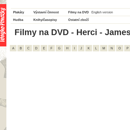
Plakáty
Výstavní činnost
Filmy na DVD
English version
Hudba
Knihy/časopisy
Ostatní zboží
Filmy na DVD - Herci - James
A
B
C
D
E
F
G
H
I
J
K
L
M
N
O
P