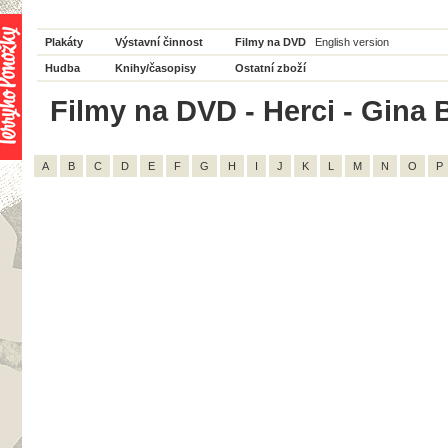
Plakáty
Výstavní činnost
Filmy na DVD
English version
Hudba
Knihy/časopisy
Ostatní zboží
Filmy na DVD - Herci - Gina B
A
B
C
D
E
F
G
H
I
J
K
L
M
N
O
P