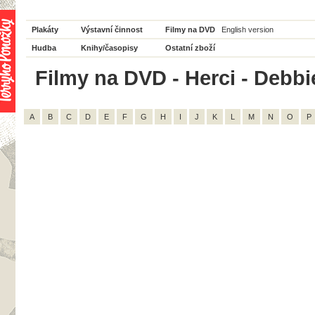
Plakáty
Výstavní činnost
Filmy na DVD
English version
Hudba
Knihy/časopisy
Ostatní zboží
Filmy na DVD - Herci - Debbi
A
B
C
D
E
F
G
H
I
J
K
L
M
N
O
P