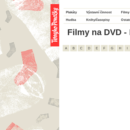
Plakáty
Výstavní činnost
Filmy
Hudba
Knihy/časopisy
Ostat
Filmy na DVD - 
A
B
C
D
E
F
G
H
I