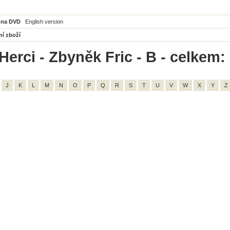
 na DVD
English version
ní zboží
Herci - Zbyněk Fric - B - celkem:
J
K
L
M
N
O
P
Q
R
S
T
U
V
W
X
Y
Z