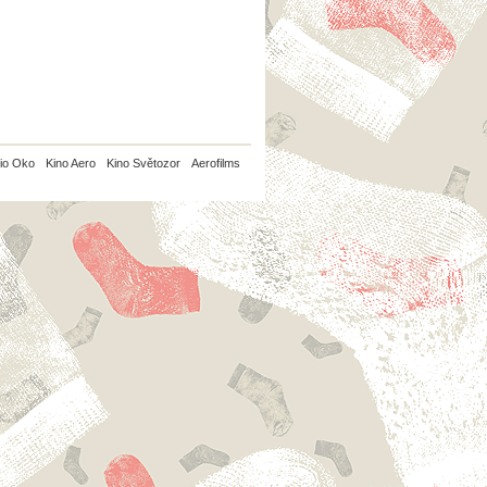
io Oko
Kino Aero
Kino Světozor
Aerofilms