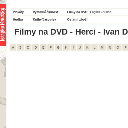
Plakáty
Výstavní činnost
Filmy na DVD
English version
Hudba
Knihy/časopisy
Ostatní zboží
Filmy na DVD - Herci - Ivan D
A
B
C
D
E
F
G
H
I
J
K
L
M
N
O
P