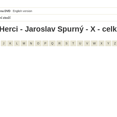
 na DVD
English version
ní zboží
Herci - Jaroslav Spurný - X - cel
J
K
L
M
N
O
P
Q
R
S
T
U
V
W
X
Y
Z