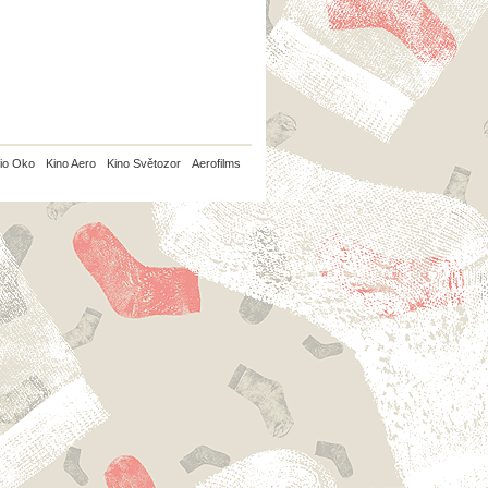
io Oko
Kino Aero
Kino Světozor
Aerofilms