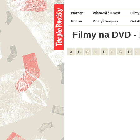
Plakáty
Výstavní činnost
Filmy
Hudba
Knihy/časopisy
Ostat
Filmy na DVD - 
A
B
C
D
E
F
G
H
I