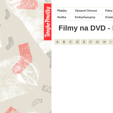
Plakáty
Výstavní činnost
Filmy
Hudba
Knihy/časopisy
Ostat
Filmy na DVD - 
A
B
C
D
E
F
G
H
I