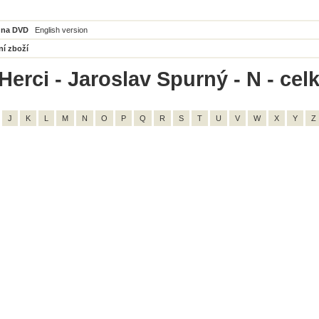
 na DVD
English version
ní zboží
Herci - Jaroslav Spurný - N - cel
J
K
L
M
N
O
P
Q
R
S
T
U
V
W
X
Y
Z