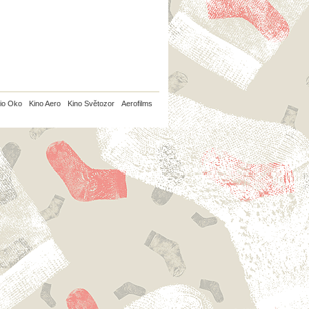
io Oko
Kino Aero
Kino Světozor
Aerofilms