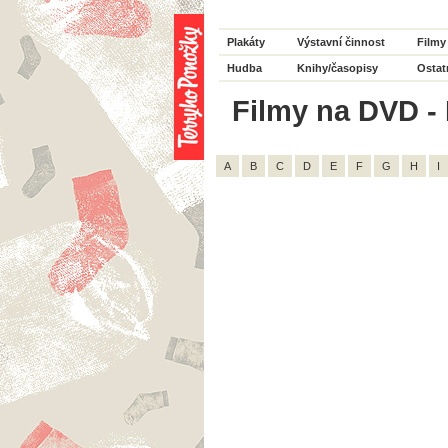
Plakáty
Výstavní činnost
Filmy
Hudba
Knihy/časopisy
Ostat
Filmy na DVD - 
A
B
C
D
E
F
G
H
I