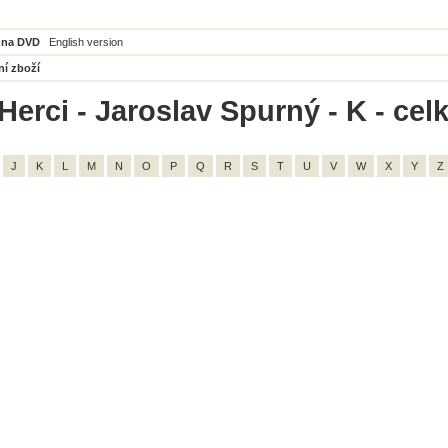
 na DVD
English version
ní zboží
Herci - Jaroslav Spurný - K - cel
J
K
L
M
N
O
P
Q
R
S
T
U
V
W
X
Y
Z