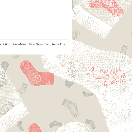
io Oko
Kino Aero
Kino Světozor
Aerofilms