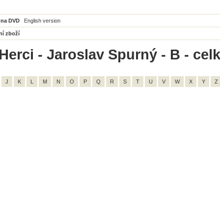
 na DVD
English version
ní zboží
Herci - Jaroslav Spurný - B - cel
J
K
L
M
N
O
P
Q
R
S
T
U
V
W
X
Y
Z