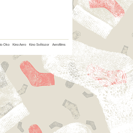
io Oko
Kino Aero
Kino Světozor
Aerofilms