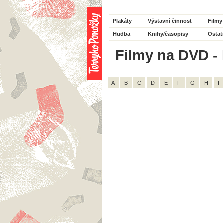
Plakáty
Výstavní činnost
Filmy
Hudba
Knihy/časopisy
Ostat
Filmy na DVD - 
A
B
C
D
E
F
G
H
I