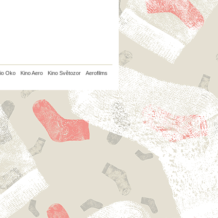
io Oko
Kino Aero
Kino Světozor
Aerofilms