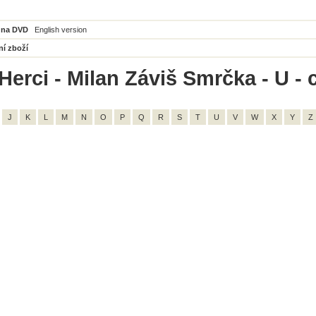
 na DVD
English version
ní zboží
Herci - Milan Záviš Smrčka - U - 
J
K
L
M
N
O
P
Q
R
S
T
U
V
W
X
Y
Z