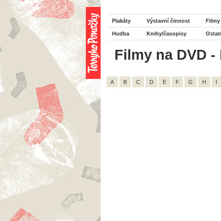
Plakáty
Výstavní činnost
Filmy
Hudba
Knihy/časopisy
Ostat
Filmy na DVD - 
A
B
C
D
E
F
G
H
I