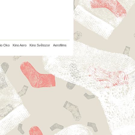
io Oko
Kino Aero
Kino Světozor
Aerofilms