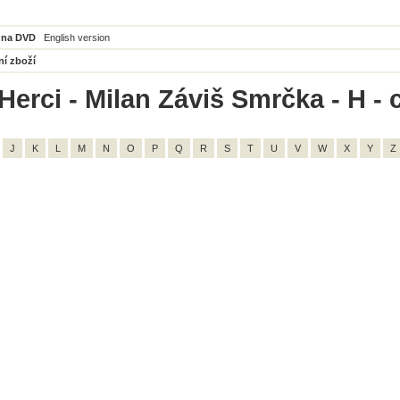
 na DVD
English version
ní zboží
Herci - Milan Záviš Smrčka - H - 
J
K
L
M
N
O
P
Q
R
S
T
U
V
W
X
Y
Z