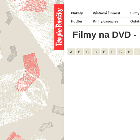
Plakáty
Výstavní činnost
Filmy
Hudba
Knihy/časopisy
Ostat
Filmy na DVD - 
A
B
C
D
E
F
G
H
I