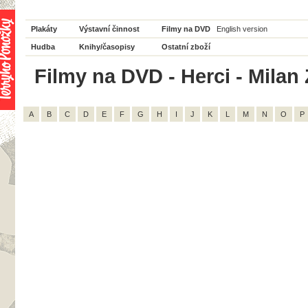
Plakáty
Výstavní činnost
Filmy na DVD
English version
Hudba
Knihy/časopisy
Ostatní zboží
Filmy na DVD - Herci - Milan
A
B
C
D
E
F
G
H
I
J
K
L
M
N
O
P