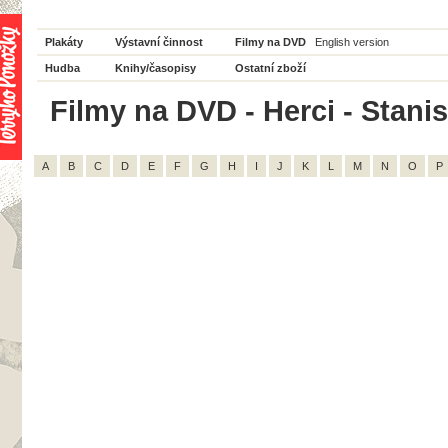
Plakáty
Výstavní činnost
Filmy na DVD
English version
Hudba
Knihy/časopisy
Ostatní zboží
Filmy na DVD - Herci - Stanis
A
B
C
D
E
F
G
H
I
J
K
L
M
N
O
P