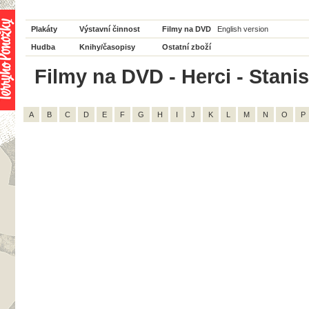
Plakáty
Výstavní činnost
Filmy na DVD
English version
Hudba
Knihy/časopisy
Ostatní zboží
Filmy na DVD - Herci - Stanis
A
B
C
D
E
F
G
H
I
J
K
L
M
N
O
P