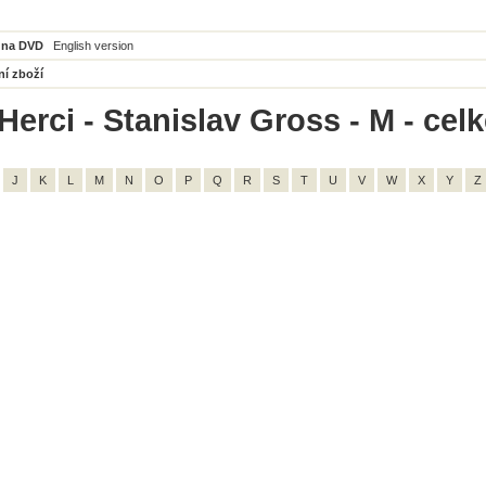
 na DVD
English version
ní zboží
Herci - Stanislav Gross - M - cel
J
K
L
M
N
O
P
Q
R
S
T
U
V
W
X
Y
Z