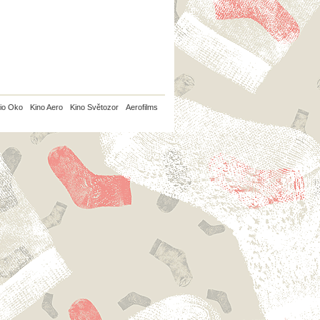
io Oko
Kino Aero
Kino Světozor
Aerofilms