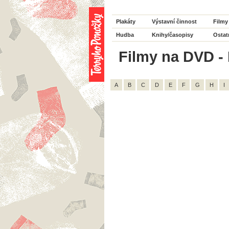
Plakáty
Výstavní činnost
Filmy
Hudba
Knihy/časopisy
Ostat
Filmy na DVD - 
A
B
C
D
E
F
G
H
I