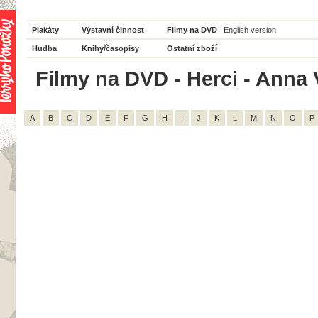
Plakáty
Výstavní činnost
Filmy na DVD
English version
Hudba
Knihy/časopisy
Ostatní zboží
Filmy na DVD - Herci - Anna 
A
B
C
D
E
F
G
H
I
J
K
L
M
N
O
P